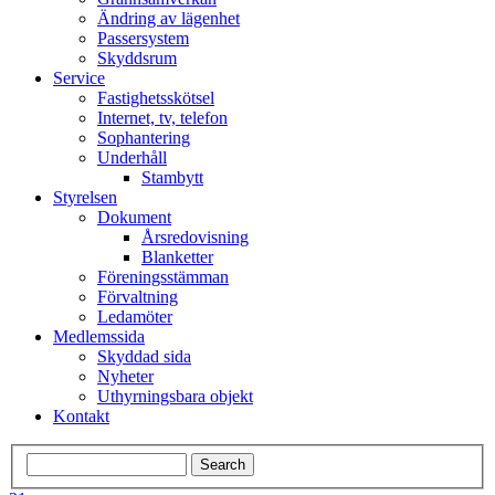
Ändring av lägenhet
Passersystem
Skyddsrum
Service
Fastighetsskötsel
Internet, tv, telefon
Sophantering
Underhåll
Stambytt
Styrelsen
Dokument
Årsredovisning
Blanketter
Föreningsstämman
Förvaltning
Ledamöter
Medlemssida
Skyddad sida
Nyheter
Uthyrningsbara objekt
Kontakt