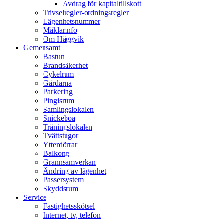
Avdrag för kapitaltillskott
Trivselregler-ordningsregler
Lägenhetsnummer
Mäklarinfo
Om Häggvik
Gemensamt
Bastun
Brandsäkerhet
Cykelrum
Gårdarna
Parkering
Pingisrum
Samlingslokalen
Snickeboa
Träningslokalen
Tvättstugor
Ytterdörrar
Balkong
Grannsamverkan
Ändring av lägenhet
Passersystem
Skyddsrum
Service
Fastighetsskötsel
Internet, tv, telefon