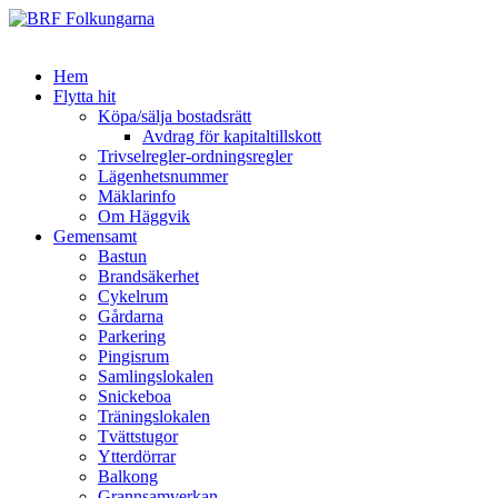
Hem
Flytta hit
Köpa/sälja bostadsrätt
Avdrag för kapitaltillskott
Trivselregler-ordningsregler
Lägenhetsnummer
Mäklarinfo
Om Häggvik
Gemensamt
Bastun
Brandsäkerhet
Cykelrum
Gårdarna
Parkering
Pingisrum
Samlingslokalen
Snickeboa
Träningslokalen
Tvättstugor
Ytterdörrar
Balkong
Grannsamverkan