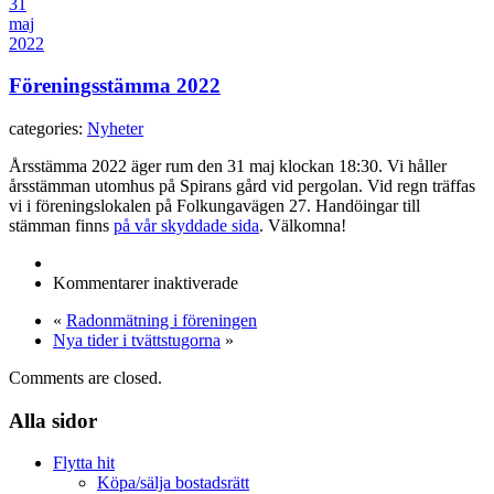
31
maj
2022
Föreningsstämma 2022
categories:
Nyheter
Årsstämma 2022 äger rum den 31 maj klockan 18:30. Vi håller
årsstämman utomhus på Spirans gård vid pergolan. Vid regn träffas
vi i föreningslokalen på Folkungavägen 27. Handöingar till
stämman finns
på vår skyddade sida
. Välkomna!
för
Kommentarer inaktiverade
Föreningsstämma
«
Radonmätning i föreningen
2022
Nya tider i tvättstugorna
»
Comments are closed.
Alla sidor
Flytta hit
Köpa/sälja bostadsrätt