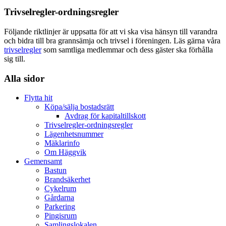
Trivselregler-ordningsregler
Följande riktlinjer är uppsatta för att vi ska visa hänsyn till varandra
och bidra till bra grannsämja och trivsel i föreningen. Läs gärna våra
trivselregler
som samtliga medlemmar och dess gäster ska förhålla
sig till.
Alla sidor
Flytta hit
Köpa/sälja bostadsrätt
Avdrag för kapitaltillskott
Trivselregler-ordningsregler
Lägenhetsnummer
Mäklarinfo
Om Häggvik
Gemensamt
Bastun
Brandsäkerhet
Cykelrum
Gårdarna
Parkering
Pingisrum
Samlingslokalen