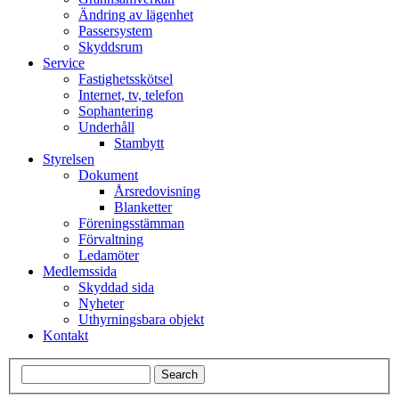
Ändring av lägenhet
Passersystem
Skyddsrum
Service
Fastighetsskötsel
Internet, tv, telefon
Sophantering
Underhåll
Stambytt
Styrelsen
Dokument
Årsredovisning
Blanketter
Föreningsstämman
Förvaltning
Ledamöter
Medlemssida
Skyddad sida
Nyheter
Uthyrningsbara objekt
Kontakt