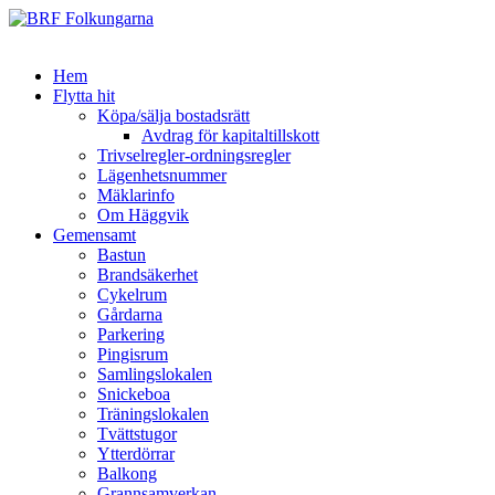
Hem
Flytta hit
Köpa/sälja bostadsrätt
Avdrag för kapitaltillskott
Trivselregler-ordningsregler
Lägenhetsnummer
Mäklarinfo
Om Häggvik
Gemensamt
Bastun
Brandsäkerhet
Cykelrum
Gårdarna
Parkering
Pingisrum
Samlingslokalen
Snickeboa
Träningslokalen
Tvättstugor
Ytterdörrar
Balkong
Grannsamverkan