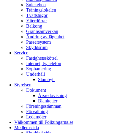
Snickeboa
Träningslokalen
Tvättstugor
Ytterdörrar
Balkong
Grannsamverkan
Ändring av lägenhet
Passersystem
Skyddsrum
Service
Fastighetsskötsel
Internet, tv, telefon
Sophantering
Underhåll
Stambytt
Styrelsen
Dokument
Årsredovisning
Blanketter
Föreningsstämman
Förvaltning
Ledamöter
Välkommen till Folkungarna.se
Medlemssida
Skyddad sida