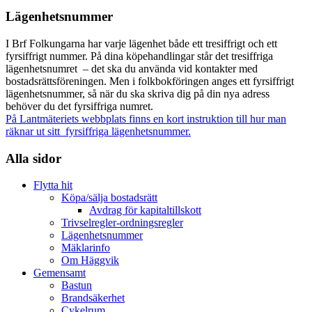
Lägenhetsnummer
I Brf Folkungarna har varje lägenhet både ett tresiffrigt och ett
fyrsiffrigt nummer. På dina köpehandlingar står det tresiffriga
lägenhetsnumret – det ska du använda vid kontakter med
bostadsrättsföreningen. Men i folkbokföringen anges ett fyrsiffrigt
lägenhetsnummer, så när du ska skriva dig på din nya adress
behöver du det fyrsiffriga numret.
På Lantmäteriets webbplats finns en kort instruktion till hur man
räknar ut sitt fyrsiffriga
lägenhetsnummer.
Alla sidor
Flytta hit
Köpa/sälja bostadsrätt
Avdrag för kapitaltillskott
Trivselregler-ordningsregler
Lägenhetsnummer
Mäklarinfo
Om Häggvik
Gemensamt
Bastun
Brandsäkerhet
Cykelrum