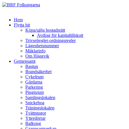
Hem
Flytta hit
Köpa/sälja bostadsrätt
Avdrag för kapitaltillskott
Trivselregler-ordningsregler
Lägenhetsnummer
Mäklarinfo
Om Häggvik
Gemensamt
Bastun
Brandsäkerhet
Cykelrum
Gårdarna
Parkering
Pingisrum
Samlingslokalen
Snickeboa
Träningslokalen
Tvättstugor
Ytterdörrar
Balkong
Grannsamverkan