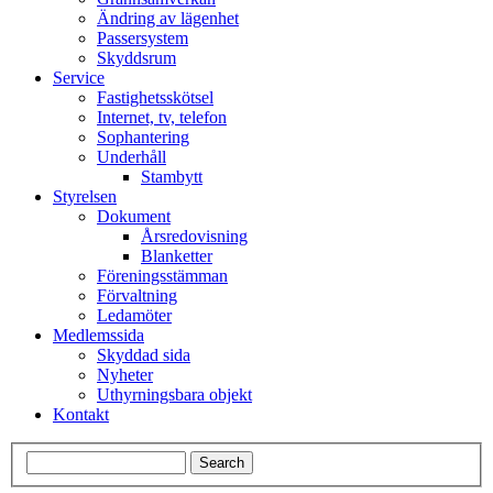
Ändring av lägenhet
Passersystem
Skyddsrum
Service
Fastighetsskötsel
Internet, tv, telefon
Sophantering
Underhåll
Stambytt
Styrelsen
Dokument
Årsredovisning
Blanketter
Föreningsstämman
Förvaltning
Ledamöter
Medlemssida
Skyddad sida
Nyheter
Uthyrningsbara objekt
Kontakt