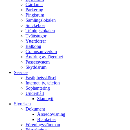
Gårdarna
Parkering
Pingisrum
Samlingslokalen
Snickeboa
Träningslokalen
Tvättstugor
Ytterdörrar
Balkong
Grannsamverkan
Ändring av lägenhet
Passersystem
Skyddsrum
Service
Fastighetsskötsel
Internet, tv, telefon
Sophantering
Underhåll
Stambytt
Styrelsen
Dokument
Årsredovisning
Blanketter
Föreningsstämman
Förvaltning